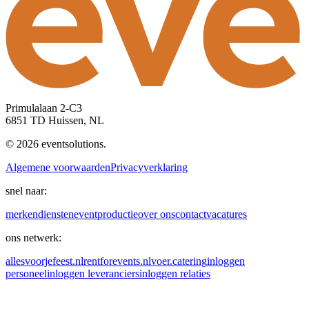
Primulalaan 2-C3
6851 TD Huissen, NL
© 2026 eventsolutions.
Algemene voorwaarden
Privacyverklaring
snel naar:
merken
diensten
eventproductie
over ons
contact
vacatures
ons netwerk:
allesvoorjefeest.nl
rentforevents.nl
voer.catering
inloggen
personeel
inloggen leveranciers
inloggen relaties